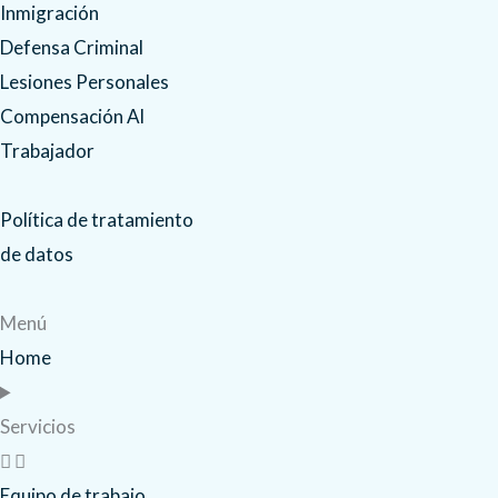
Inmigración
o
b
g
o
e
r
Defensa Criminal
k
a
Lesiones Personales
m
Compensación Al
Trabajador
Política de tratamiento
de datos
Menú
Home
Servicios
Equipo de trabajo