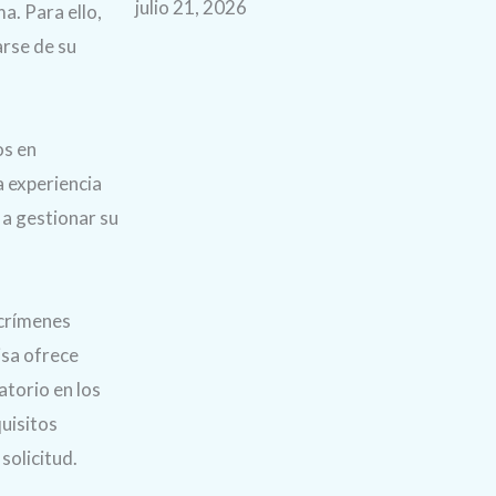
julio 21, 2026
a. Para ello,
rse de su
os en
a experiencia
a gestionar su
 crímenes
isa ofrece
atorio en los
uisitos
solicitud.