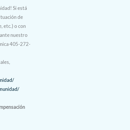
idad! Si está
ituación de
, etc.) o con
iante nuestro
ónica 405-272-
ales,
nidad/
munidad/
compensación