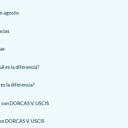
en agosto
ias
es la diferencia?
 con DORCAS V. USCIS