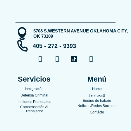
5708 S.WESTERN AVENUE OKLAHOMA CITY,
OK 73109
405 - 272 - 9393
F
Y
I
a
o
n
c
u
s
e
t
t
Servicios
Menú
b
u
a
Inmigración
Home
o
b
g
Servicios
Defensa Criminal
o
e
r
Equipo de trabajo
Lesiones Personales
k
a
Noticias/Redes Sociales
Compensación Al
Trabajador
m
Contácto