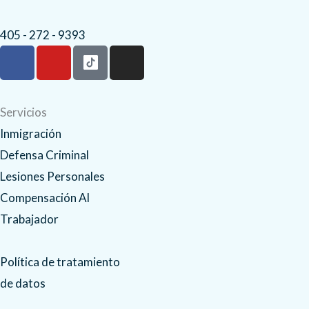
405 - 272 - 9393
F
Y
I
a
o
n
c
u
s
e
t
t
Servicios
b
u
a
Inmigración
o
b
g
o
e
r
Defensa Criminal
k
a
Lesiones Personales
m
Compensación Al
Trabajador
Política de tratamiento
de datos