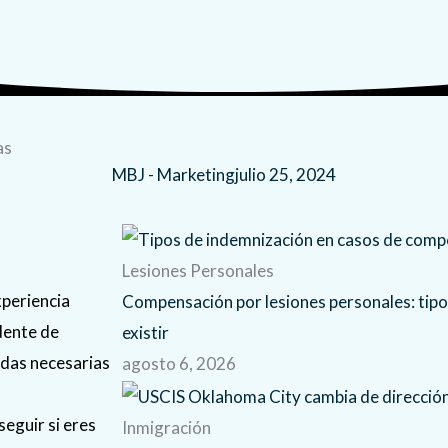
as
MBJ - Marketing
julio 25, 2024
Lesiones Personales
xperiencia
Compensación por lesiones personales: tip
dente de
existir
idas necesarias
agosto 6, 2026
seguir si eres
Inmigración