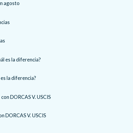
en agosto
ias
es la diferencia?
 con DORCAS V. USCIS