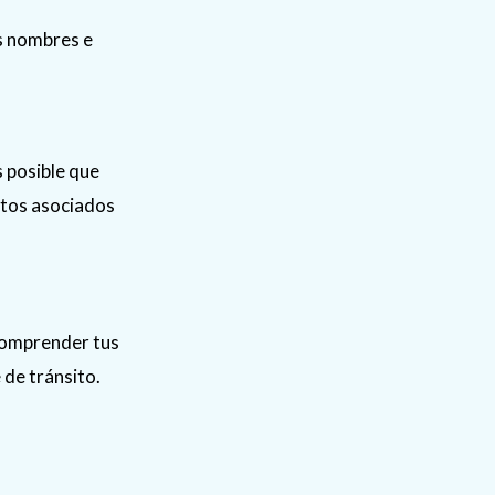
us nombres e
s posible que
stos asociados
comprender tus
 de tránsito.