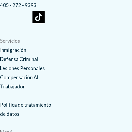
405 - 272 - 9393
F
Y
I
a
o
n
c
u
s
Servicios
Inmigración
e
t
t
Defensa Criminal
Lesiones Personales
b
u
a
Compensación Al
o
b
g
Trabajador
o
e
r
Política de tratamiento
de datos
k
a