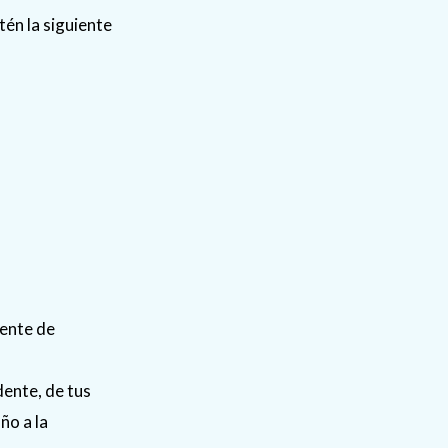
tén la siguiente
dente de
dente, de tus
ño a la