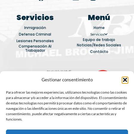
a
o
n
c
u
s
e
t
t
Servicios
Menú
b
u
a
Inmigración
Home
o
b
g
Defensa Criminal
Servicios
o
e
r
Equipo de trabajo
Lesiones Personales
k
a
Noticias/Redes Sociales
Compensación Al
Trabajador
m
Contácto
Gestionar consentimiento
Para ofrecer las mejores experiencias, utilizamos tecnologías como las cookies
para almacenar y/o acceder a la información del dispositivo. El consentimiento
de estas tecnologías nos permitirá procesar datos como el comportamiento de
navegación o las identificaciones únicas en este sitio. No consentir o retirar el
Política de tratamiento de datos
consentimiento, puede afectar negativamente a ciertas características y
funciones.
*Cada caso y resultado varía. Se requiere de una
consulta para analizar si tu caso califica. Este
contenido tiene finalidad informativa y no busca ser