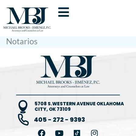
Ir
al
contenido
Notarios
5708 S.WESTERN AVENUE OKLAHOMA
CITY, OK 73109
405 - 272 - 9393
F
Y
I