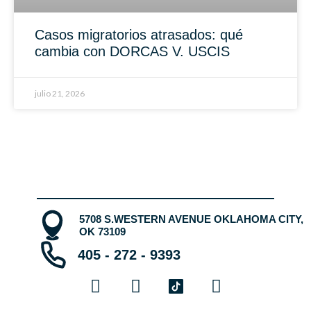
Casos migratorios atrasados: qué
cambia con DORCAS V. USCIS
julio 21, 2026
5708 S.WESTERN AVENUE OKLAHOMA CITY,
OK 73109
405 - 272 - 9393
F
Y
I
a
o
n