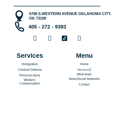
5708 S.WESTERN AVENUE OKLAHOMA CITY,
OK 73109
405 - 272 - 9393
F
Y
I
a
o
n
c
u
s
e
t
t
Services
Menu
b
u
a
Immigration
Home
o
b
g
Services
Criminal Defense
o
e
r
Work team
Personal Injury
k
a
News/Social Networks
Workers’
Compensation
m
Contact