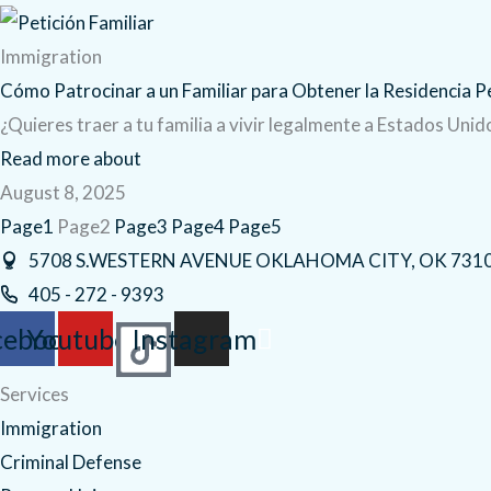
Immigration
Cómo Patrocinar a un Familiar para Obtener la Residencia 
¿Quieres traer a tu familia a vivir legalmente a Estados Un
Read more about
August 8, 2025
Page
1
Page
2
Page
3
Page
4
Page
5
5708 S.WESTERN AVENUE OKLAHOMA CITY, OK 731
405 - 272 - 9393
cebook
Youtube
Instagram
Services
Immigration
Criminal Defense