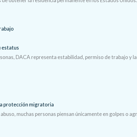
s de obtener la residencia permanente en los Estados Unidos
 estatus
onas, DACA representa estabilidad, permiso de trabajo y la 
a protección migratoria
e abuso, muchas personas piensan únicamente en golpes o ag