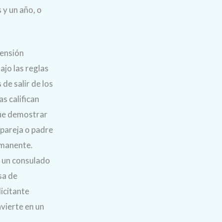
 y un año, o
tensión
ajo las reglas
de salir de los
s califican
 que demostrar
 pareja o padre
rmanente.
a un consulado
sa de
licitante
vierte en un