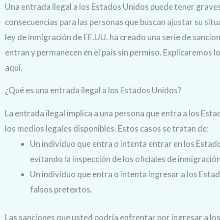
Una entrada ilegal a los Estados Unidos puede tener grave
consecuencias para las personas que buscan ajustar su situa
ley de inmigración de EE.UU. ha creado una serie de sancion
entran y permanecen en el país sin permiso. Explicaremos 
aquí.
¿Qué es una entrada ilegal a los Estados Unidos?
La entrada ilegal implica a una persona que entra a los Esta
los medios legales disponibles. Estos casos se tratan de:
Un individuo que entra o intenta entrar en los Esta
evitando la inspección de los oficiales de inmigración
Un individuo que entra o intenta ingresar a los Esta
falsos pretextos.
Las sanciones que usted podría enfrentar por ingresar a lo