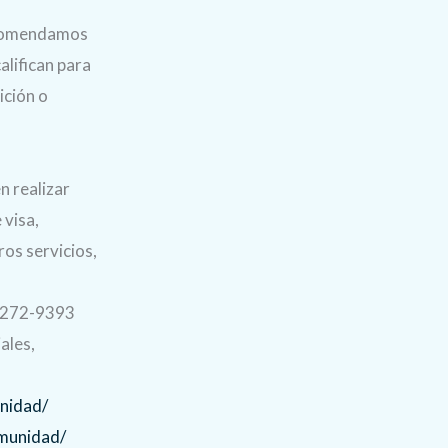
Recomendamos
alifican para
ición o
n realizar
 visa,
ros servicios,
5-272-9393
ales,
nidad/
munidad/