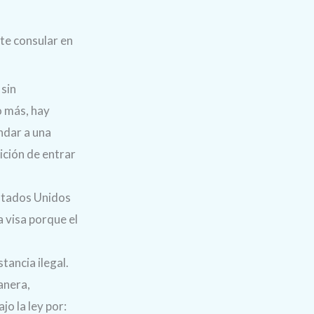
te consular en
 sin
o más, hay
ndar a una
ición de entrar
Estados Unidos
a visa porque el
stancia ilegal.
anera,
jo la ley por: