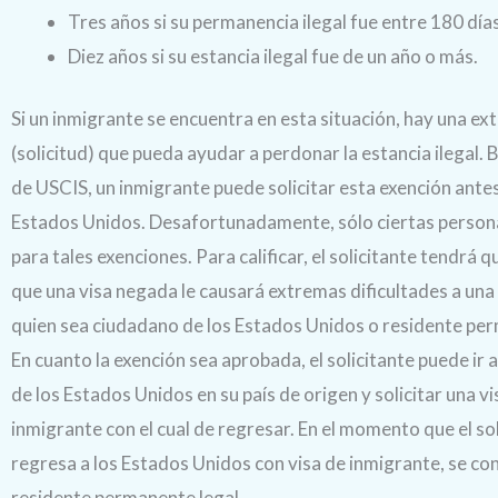
Tres años si su permanencia ilegal fue entre 180 días
Diez años si su estancia ilegal fue de un año o más.
Si un inmigrante se encuentra en esta situación, hay una ex
(solicitud) que pueda ayudar a perdonar la estancia ilegal. B
de USCIS, un inmigrante puede solicitar esta exención antes 
Estados Unidos. Desafortunadamente, sólo ciertas persona
para tales exenciones. Para calificar, el solicitante tendrá
que una visa negada le causará extremas dificultades a una
quien sea ciudadano de los Estados Unidos o residente pe
En cuanto la exención sea aprobada, el solicitante puede ir 
de los Estados Unidos en su país de origen y solicitar una vi
inmigrante con el cual de regresar. En el momento que el so
regresa a los Estados Unidos con visa de inmigrante, se con
residente permanente legal.