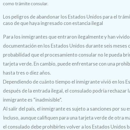
como trámite consular.
Los peligros de abandonar los Estados Unidos para el trámi
caso de que haya ingresado con estancia ilegal
Para los inmigrantes que entraron ilegalmente y han vivido
documentación en los Estados Unidos durante seis meses 
probabilidad que el procesamiento consular no le pueda bri
tarjeta verde. En cambio, puede enfrentarse con una prohib
hasta tres o diez años.
Dependiendo de cuánto tiempo el inmigrante vivió en los 
después de la entrada ilegal, el consulado podría rechazar l
inmigrante es “inadmisible”.
Al salir del país, el inmigrante es sujeto a sanciones por su e
Incluso, aunque califiquen para una tarjeta verde de otra m
el consulado debe prohibirles volver a los Estados Unidos ba