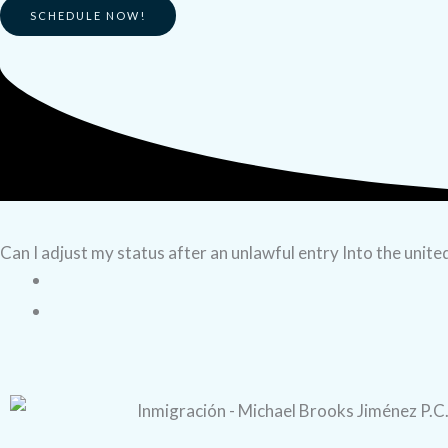
SCHEDULE NOW!
Can I adjust my status after an unlawful entry Into the unite