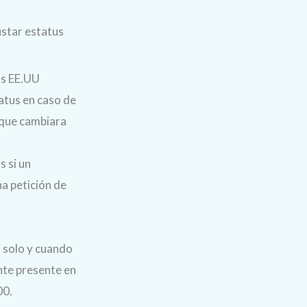
ustar estatus
os EE.UU
tatus en caso de
 que cambiara
s si un
na petición de
1 solo y cuando
nte presente en
00.