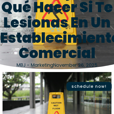
Qué Hacer Si Te
Lesionas En Un
Establecimient
Comercial
MBJ - Marketing
November 26, 2025
schedule now!