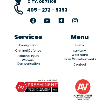
CITY, OK 73109
405 - 272 - 9393
F
Y
I
a
o
n
c
u
s
e
t
t
Services
Menu
b
u
a
Immigration
Home
o
b
g
Criminal Defense
Services
o
e
r
Work team
Personal Injury
k
a
News/Social Networks
Workers’
Compensation
m
Contact