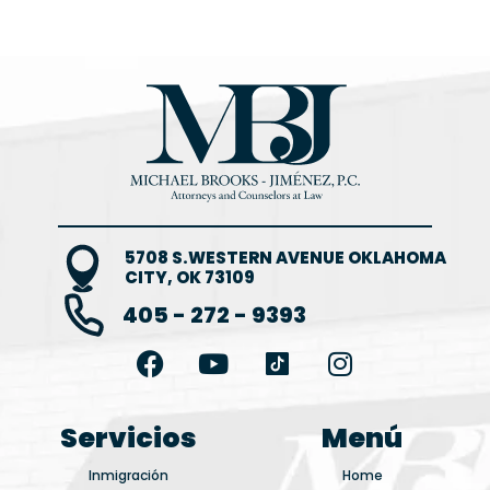
5708 S.WESTERN AVENUE OKLAHOMA
CITY, OK 73109
405 - 272 - 9393
F
Y
I
a
o
n
c
u
s
e
t
t
Servicios
Menú
b
u
a
Inmigración
Home
o
b
g