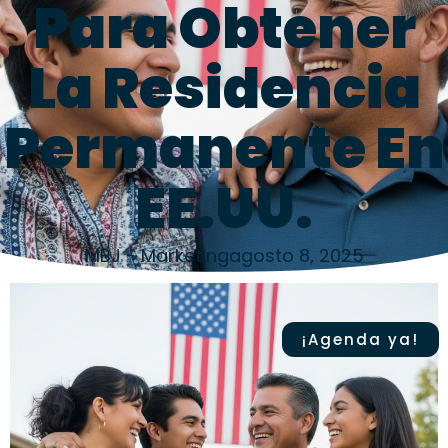
Para Obtener
La Residencia
Permanente En
EE.UU.
MBJ - Marketing
agosto 8, 2025
¡Agenda ya!