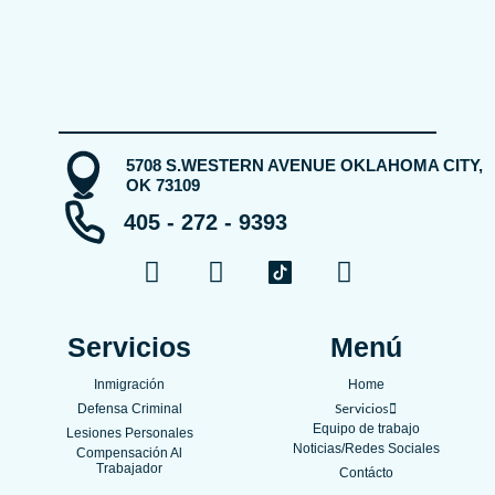
5708 S.WESTERN AVENUE OKLAHOMA CITY,
OK 73109
405 - 272 - 9393
F
Y
I
a
o
n
c
u
s
e
t
t
Servicios
Menú
b
u
a
Inmigración
Home
o
b
g
Servicios
Defensa Criminal
o
e
r
Equipo de trabajo
Lesiones Personales
k
a
Noticias/Redes Sociales
Compensación Al
Trabajador
m
Contácto